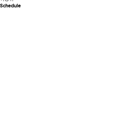
Schedule
03
2026 . 08
SBS '나이트라인' 출연
31
2026 . 07
유튜브 디즈니+ ‘휘둘려도 괜찮아?’ 공개
10
2026 . 07
유튜브 디즈니+ ‘휘둘려도 괜찮아?’ 공개
08
2026 . 07
SBS 파워FM ‘웬디의 영스트리트’ 출연
04