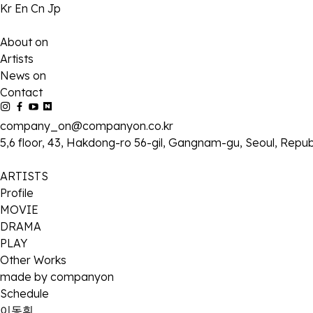
Kr
En
Cn
Jp
About on
Artists
News on
Contact
company_on@companyon.co.kr
5,6 floor, 43, Hakdong-ro 56-gil, Gangnam-gu, Seoul, Repub
ARTISTS
Profile
MOVIE
DRAMA
PLAY
Other Works
made by companyon
Schedule
이동휘