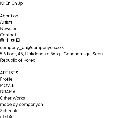
Kr
En
Cn
Jp
About on
Artists
News on
Contact
company_on@companyon.co.kr
5,6 floor, 43, Hakdong-ro 56-gil, Gangnam-gu, Seoul,
Republic of Korea
ARTISTS
Profile
MOVIE
DRAMA
Other Works
made by companyon
Schedule
이제훈