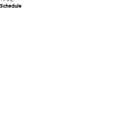
Schedule
18
2025 . 11
SBS <모범택시3> 제작발표회 참석
17
2025 . 11
유튜브 딩고스토리 '수고했어, 오늘도' 공개
15
2025 . 11
쿠팡플레이 '자매다방' 공개
05
2025 . 11
'타임' 행사 참석
25