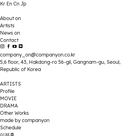
Kr
En
Cn
Jp
About on
Artists
News on
Contact
company_on@companyon.co.kr
5,6 floor, 43, Hakdong-ro 56-gil, Gangnam-gu, Seoul,
Republic of Korea
ARTISTS
Profile
MOVIE
DRAMA
Other Works
made by companyon
Schedule
이제훈