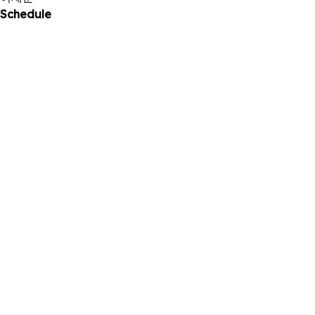
Schedule
18
2025 . 11
SBS <모범택시3> 제작발표회 참석
17
2025 . 11
유튜브 딩고스토리 '수고했어, 오늘도' 공개
15
2025 . 11
쿠팡플레이 '자매다방' 공개
05
2025 . 11
'타임' 행사 참석
25