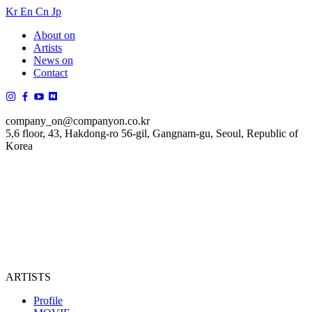
Kr
En
Cn
Jp
About on
Artists
News on
Contact
company_on@companyon.co.kr
5,6 floor, 43, Hakdong-ro 56-gil, Gangnam-gu, Seoul, Republic of
Korea
ARTISTS
Profile