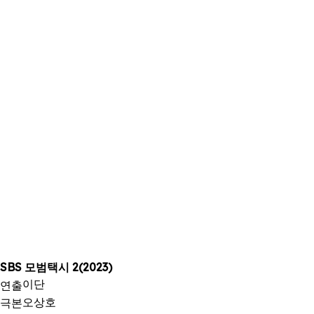
SBS 모범택시 2(2023)
이단
연출
오상호
극본