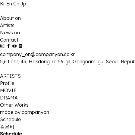
Kr
En
Cn
Jp
About on
Artists
News on
Contact
company_on@companyon.co.kr
5,6 floor, 43, Hakdong-ro 56-gil, Gangnam-gu, Seoul, Repub
ARTISTS
Profile
MOVIE
DRAMA
Other Works
made by companyon
Schedule
김은비
Schedule