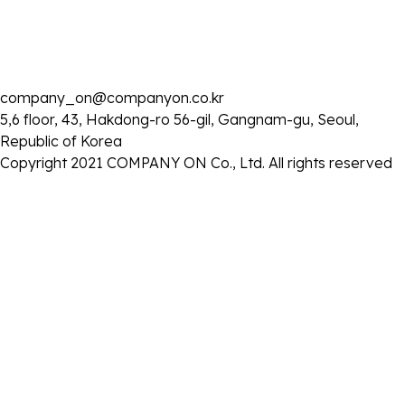
2025 . 10 . 25
company_on@companyon.co.kr
2025 서울국제초단편영화제 <나는, 내가, 너를> GV 참석
5,6 floor, 43, Hakdong-ro 56-gil, Gangnam-gu, Seoul,
- 일시: 2025년 10월 25일 (토) 오후 4시 30분 영화 상영 후
Republic of Korea
- 장소: CGV 용산아이파크몰
Copyright 2021 COMPANY ON Co., Ltd. All rights reserved
목록으로