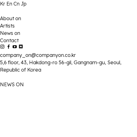
Kr
En
Cn
Jp
About on
Artists
News on
Contact
company_on@companyon.co.kr
5,6 floor, 43, Hakdong-ro 56-gil, Gangnam-gu, Seoul,
Republic of Korea
NEWS ON
2026-05-22
배우 김성규, SBS 새 금토드라마 '김부장' 출연..6월 26일 첫 방송