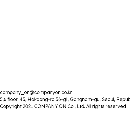
48
배우 이동휘, 디즈니+의 오리지널 시리즈 <파인: 
배우 이동휘, 주연 영화 <메소드연기>로 ‘2025
47
쾌거!
46
배우 김은비, SBS <우리영화> 속 없어서는 안 될
45
배우 김은비, <강령: 귀신놀이>로 첫 영화제 참석
44
배우 김은비, ‘츤데레 조감독’의 무장해제 매력!
43
SBS 드라마 <우리영화> 김은비, 신예 배우의 
42
배우 김은비, SBS 드라마 <우리영화>서 센스 넘치
41
SBS 드라마 <우리영화>의 ‘무해한’ 배우 김은비
40
배우 이동휘 출연 디즈니+ '파인: 촌뜨기들' 7월 
company_on@companyon.co.kr
39
배우 김은비, SBS 드라마 <우리영화> 조감독 
5,6 floor, 43, Hakdong-ro 56-gil, Gangnam-gu, Seoul, Repub
1
2
3
4
5
6
7
8
9
10
Copyright 2021 COMPANY ON Co., Ltd. All rights reserved