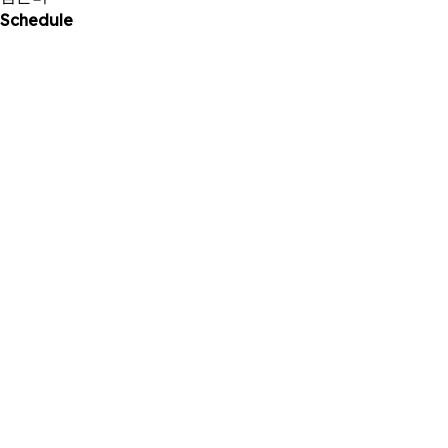
Schedule
25
2025 . 10
2025 서울국제초단편영화제 <나는, 내가, 너를> GV 참석
11
2025 . 10
'2025 코리아드라마어워즈' 참석
23
2025 . 08
<강령: 귀신놀이> 무대인사
15
2025 . 08
<강령: 귀신놀이> 무대인사
10